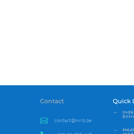
Contact
Quick 
Indé
K
Entr

contact@mrib.be
Médi
K