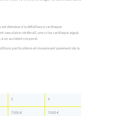
s est étendue à la défaillance cardiaque.
t vasculaire cérébral), une crise cardiaque aiguë,
 à un accident corporel.
nditions particulières et moyennant paiement de la
3
4
7500 €
7500 €