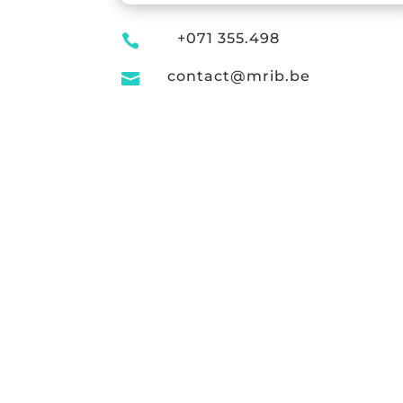
+071 355.498

contact@mrib.be
