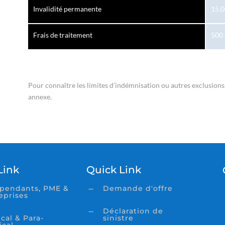
Invalidité permanente
15.
Frais de traitement
500 
Pour connaître les limites d’indémnisation ou autres exclusions,
annexe.
Link
Quick Link
pendants, PME &
Demande d'offre
K
eprises
Déclaration de
K
cal & Para-
sinistre