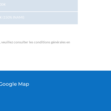
000€
€ (150% INAMI)
 veuillez consulter les conditions générales en
Google Map