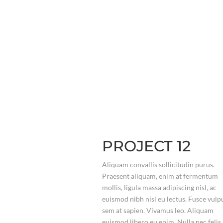
PROJECT 12
Aliquam convallis sollicitudin purus.
Praesent aliquam, enim at fermentum
mollis, ligula massa adipiscing nisl, ac
euismod nibh nisl eu lectus. Fusce vulp
sem at sapien. Vivamus leo. Aliquam
euismod libero eu enim. Nulla nec felis