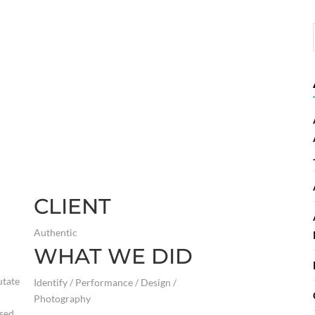
CLIENT
Authentic
WHAT WE DID
utate
Identify / Performance / Design /
Photography
 sed