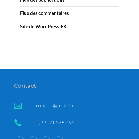
Flux des commentaires
Site de WordPress-FR
Contact

contact@mrib.be

+(32) 71 355 498