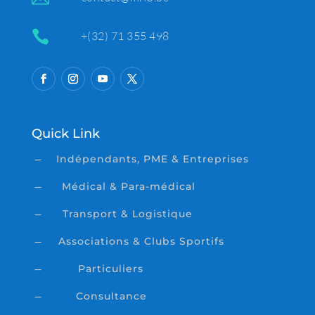

+(32) 71 355 498
Quick Link
Indépendants, PME & Entreprises
K
Médical & Para-médical
K
Transport & Logistique
K
Associations & Clubs Sportifs
K
Particuliers
K
Consultance
K