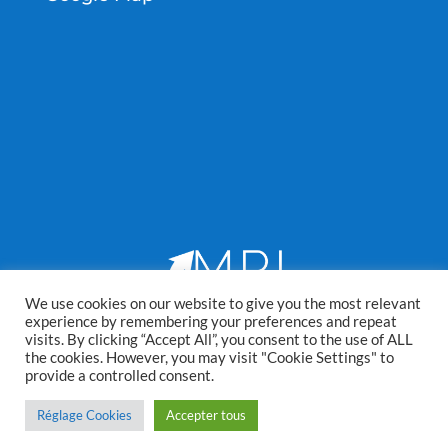
We use cookies on our website to give you the most relevant
experience by remembering your preferences and repeat
visits. By clicking “Accept All”, you consent to the use of ALL
the cookies. However, you may visit "Cookie Settings" to
1993 © MULTI-RISK INSURANCE. TOUS DROITS RÉSERVÉS. |
provide a controlled consent.
CONDITIONS GÉNÉRALES D'UTILISATION
|
COOKIE POLICY
|
MENTIONS LÉGALES
|PROTECTION DES DONNÉES PERSONNELLES |
Réglage Cookies
Accepter tous
DURABILITÉ